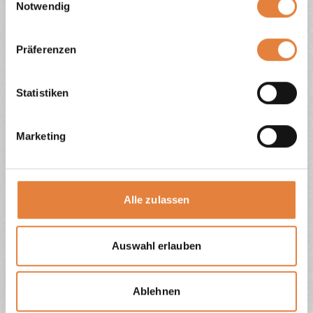
Notwendig
Hier sehen Sie eine Auswahl aus unseren
Präferenzen
qualitativ hochwertigen Halal-
Fleischerzeugnissen.
Statistiken
Marketing
Fleischwurst
Aufschnitt
Alle zulassen
Auswahl erlauben
Hotdog-Würstchen
Knoblauchwurst
Ablehnen