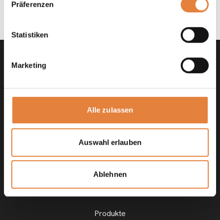
Präferenzen
Statistiken
Marketing
Alle zulassen
Sitemap
Auswahl erlauben
Home
Ablehnen
Über uns
Produkte