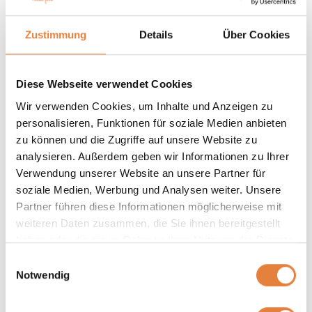
Simons Halal Food
Zustimmung
Details
Über Cookies
Louis Pasteurweg 9 , 6045 GW Roermond
The Netherlands
Diese Webseite verwendet Cookies
+31 (0)475 59 11 00
Wir verwenden Cookies, um Inhalte und Anzeigen zu
info@simonsholland.nl
personalisieren, Funktionen für soziale Medien anbieten
zu können und die Zugriffe auf unsere Website zu
Möchten Sie mehr über unsere Produkte erfahren
analysieren. Außerdem geben wir Informationen zu Ihrer
oder wünschen Sie eine maßgeschneiderte
Verwendung unserer Website an unsere Partner für
Beratung? Nehmen Sie Kontakt mit unserer
soziale Medien, Werbung und Analysen weiter. Unsere
Vertriebsabteilung auf.
Partner führen diese Informationen möglicherweise mit
weiteren Daten zusammen, die Sie ihnen bereitgestellt
+31 (0)475 59 11 00
haben oder die sie im Rahmen Ihrer Nutzung der Dienste
salesandpurchase@simonsholland.nl
gesammelt haben.
Einwilligungsauswahl
Notwendig